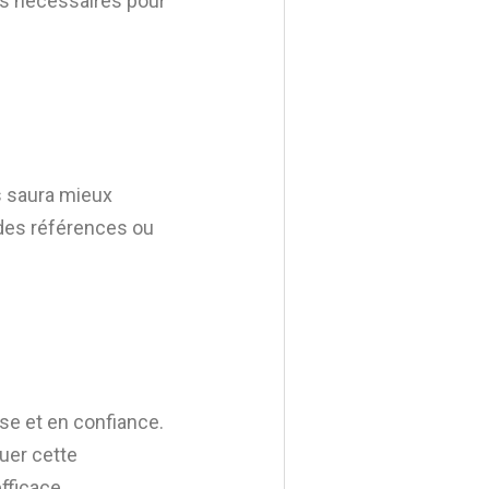
es nécessaires pour
rs saura mieux
 des références ou
ise et en confiance.
uer cette
fficace.