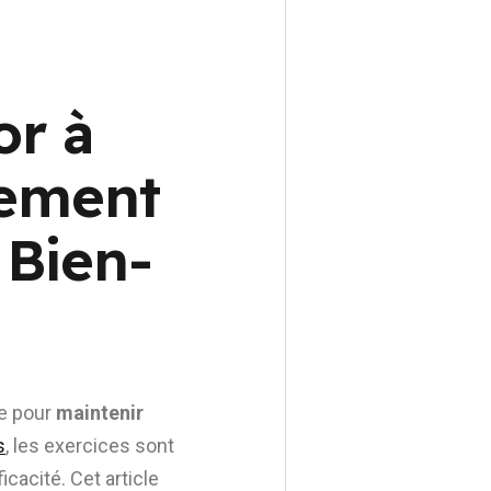
or à
nement
 Bien-
le pour
maintenir
s
, les exercices sont
cacité. Cet article