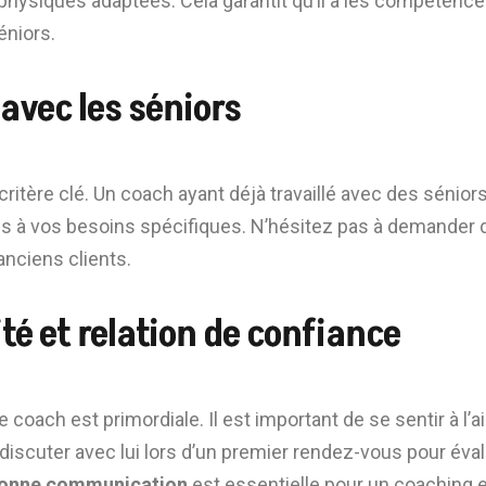
 physiques adaptées. Cela garantit qu’il a les compétenc
éniors.
avec les séniors
critère clé. Un coach ayant déjà travaillé avec des sénio
es à vos besoins spécifiques. N’hésitez pas à demander
nciens clients.
té et relation de confiance
e coach est primordiale. Il est important de se sentir à l’a
iscuter avec lui lors d’un premier rendez-vous pour éval
onne communication
est essentielle pour un coaching e