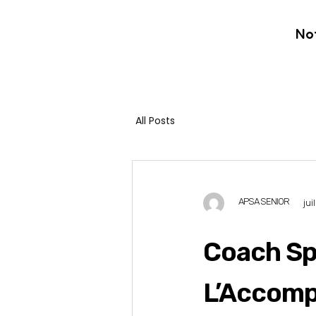
No
All Posts
APSA SENIOR
jui
Coach Spo
L’Accomp