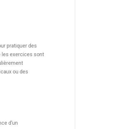
ur pratiquer des
e les exercices sont
culièrement
icaux ou des
nce d’un