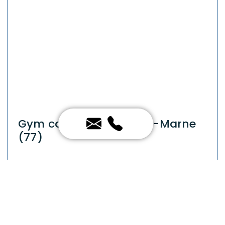
Gym cardio en Seine-et-Marne
(77)
Découvrez nos séances de gym cardio axées,
spécialement adaptées aux seniors. Ces
séances visent à renforcer l'endurance
musculaire et cardiovasculaire à travers des